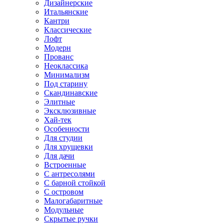
Дизайнерские
Итальянские
Кантри
Классические
Лофт
Модерн
Прованс
Неоклассика
Минимализм
Под старину
Скандинавские
Элитные
Эксклюзивные
Хай-тек
Особенности
Для студии
Для хрущевки
Для дачи
Встроенные
С антресолями
С барной стойкой
С островом
Малогабаритные
Модульные
Скрытые ручки