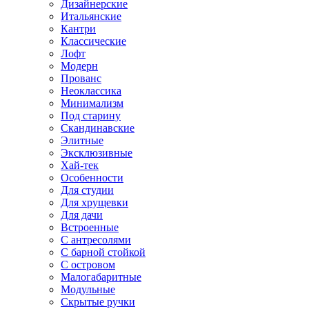
Дизайнерские
Итальянские
Кантри
Классические
Лофт
Модерн
Прованс
Неоклассика
Минимализм
Под старину
Скандинавские
Элитные
Эксклюзивные
Хай-тек
Особенности
Для студии
Для хрущевки
Для дачи
Встроенные
С антресолями
С барной стойкой
С островом
Малогабаритные
Модульные
Скрытые ручки