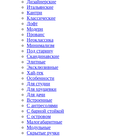
Дизайнерские
Итальянские
Кантри
Классические
Лофт
Модерн
Прованс
Неоклассика
Минимализм
Под старину
Скандинавские
Элитные
Эксклюзивные
Хай-тек
Особенности
Для студии
Для хрущевки
Для дачи
Встроенные
С антресолями
С барной стойкой
С островом
Малогабаритные
Модульные
Скрытые ручки