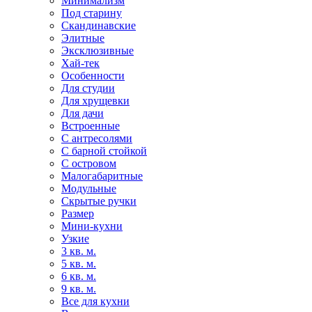
Минимализм
Под старину
Скандинавские
Элитные
Эксклюзивные
Хай-тек
Особенности
Для студии
Для хрущевки
Для дачи
Встроенные
С антресолями
С барной стойкой
С островом
Малогабаритные
Модульные
Скрытые ручки
Размер
Мини-кухни
Узкие
3 кв. м.
5 кв. м.
6 кв. м.
9 кв. м.
Все для кухни