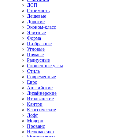
ДСП
Стоимость
Дешевые
Дорогие
Эконом-класс
Элитные
Форма
П-образные
Угловые
Прямые
Радиусные
Скошенные углы
Стиль
Современные
Евро
Английские
Дизайнерские
Итальянские
Кантри
Классические
Лофт
Модерн
Прованс
Неоклассика