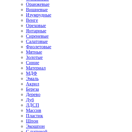
Оранжевые
Вишневые
Изумрудные
Венге
Ореховые
Янтарные
Сиреневые
Салатовые
Фиолетовые
Мятные
Золотые
Синие
Материал
МДФ
Эмаль
Акрил
Береза
Дерево
Дуб
ЛДСП
Массив
Пластик
Шпон
Экошпон
С патиной