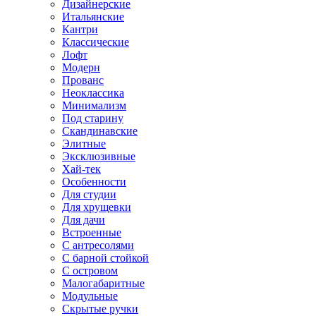
Дизайнерские
Итальянские
Кантри
Классические
Лофт
Модерн
Прованс
Неоклассика
Минимализм
Под старину
Скандинавские
Элитные
Эксклюзивные
Хай-тек
Особенности
Для студии
Для хрущевки
Для дачи
Встроенные
С антресолями
С барной стойкой
С островом
Малогабаритные
Модульные
Скрытые ручки