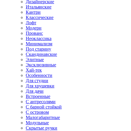
Дизайнерские
Итальянские
Кантри
Классические
Лофт
Модерн
Прованс
Неоклассика
Минимализм
Под старину
Скандинавские
Элитные
Эксклюзивные
Хай-тек
Особенности
Для студии
Для хрущевки
Для дачи
Встроенные
С антресолями
С барной стойкой
С островом
Малогабаритные
Модульные
Скрытые ручки