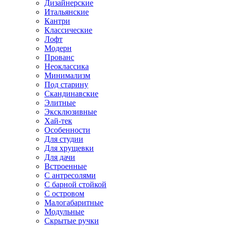
Дизайнерские
Итальянские
Кантри
Классические
Лофт
Модерн
Прованс
Неоклассика
Минимализм
Под старину
Скандинавские
Элитные
Эксклюзивные
Хай-тек
Особенности
Для студии
Для хрущевки
Для дачи
Встроенные
С антресолями
С барной стойкой
С островом
Малогабаритные
Модульные
Скрытые ручки