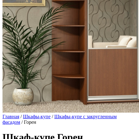
Главная
/
Шкафы-купе
/
Шкафы-купе с закругленным
фасадом
/ Горен
Шкаф-купе Горен