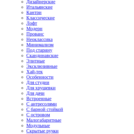
Дизайнерские
Итальянские
Кантри
Классические
Лофт
Модерн
Прованс
Неоклассика
Минимализм
Под старину
Скандинавские
Элитные
Эксклюзивные
Хай-тек
Особенности
Для студии
Для хрущевки
Для дачи
Встроенные
С антресолями
С барной стойкой
С островом
Малогабаритные
Модульные
Скрытые ручки