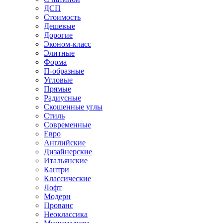
ДСП
Стоимость
Дешевые
Дорогие
Эконом-класс
Элитные
Форма
П-образные
Угловые
Прямые
Радиусные
Скошенные углы
Стиль
Современные
Евро
Английские
Дизайнерские
Итальянские
Кантри
Классические
Лофт
Модерн
Прованс
Неоклассика