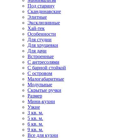
Минимализм
Под старину
Скандинавские
Элитные
Эксклюзивные
Хай-тек
Особенности
Для студии
Для хрущевки
Для дачи
Встроенные
С антресолями
С барной стойкой
С островом
Малогабаритные
Модульные
Скрытые ручки
Размер
Мини-кухни
Узкие
3 кв. м.
5 кв. м.
6 кв. м.
9 кв. м.
Все для кухни