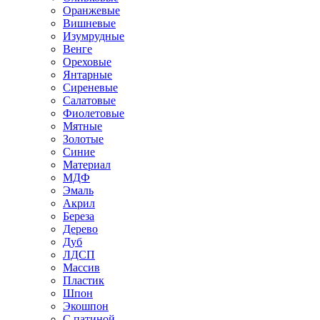
Оранжевые
Вишневые
Изумрудные
Венге
Ореховые
Янтарные
Сиреневые
Салатовые
Фиолетовые
Мятные
Золотые
Синие
Материал
МДФ
Эмаль
Акрил
Береза
Дерево
Дуб
ЛДСП
Массив
Пластик
Шпон
Экошпон
С патиной