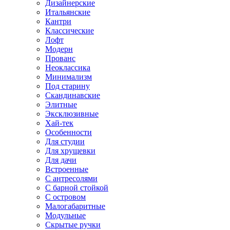
Дизайнерские
Итальянские
Кантри
Классические
Лофт
Модерн
Прованс
Неоклассика
Минимализм
Под старину
Скандинавские
Элитные
Эксклюзивные
Хай-тек
Особенности
Для студии
Для хрущевки
Для дачи
Встроенные
С антресолями
С барной стойкой
С островом
Малогабаритные
Модульные
Скрытые ручки