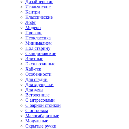
Дизайнерские
Итальянские
Кантри
Классические
Лофт
Модерн
Прованс
Неоклассика
Минимализм
Под старину
Скандинавские
Элитные
Эксклюзивные
Хай-тек
Особенности
Для студии
Для хрущевки
Для дачи
Встроенные
С антресолями
С барной стойкой
С островом
Малогабаритные
Модульные
Скрытые ручки