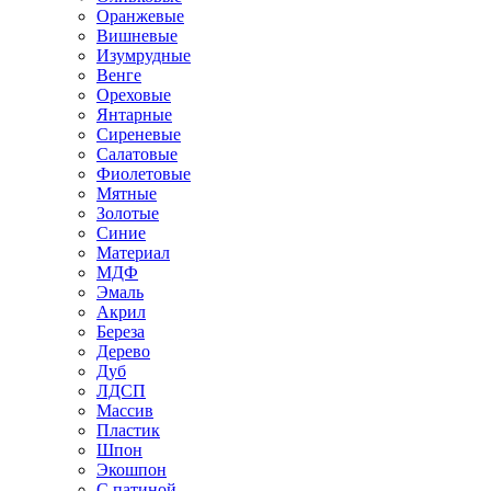
Оранжевые
Вишневые
Изумрудные
Венге
Ореховые
Янтарные
Сиреневые
Салатовые
Фиолетовые
Мятные
Золотые
Синие
Материал
МДФ
Эмаль
Акрил
Береза
Дерево
Дуб
ЛДСП
Массив
Пластик
Шпон
Экошпон
С патиной