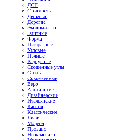
ДСП
Стоимость
Дешевые
Дорогие
Эконом-класс
Элитные
Форма
П-образные
Угловые
Прямые
Радиусные
Скошенные углы
Стиль
Современные
Евро
Английские
Дизайнерские
Итальянские
Кантри
Классические
Лофт
Модерн
Прованс
Неоклассика