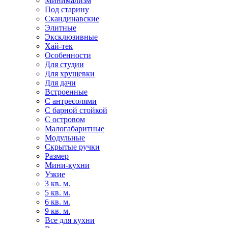
Минимализм
Под старину
Скандинавские
Элитные
Эксклюзивные
Хай-тек
Особенности
Для студии
Для хрущевки
Для дачи
Встроенные
С антресолями
С барной стойкой
С островом
Малогабаритные
Модульные
Скрытые ручки
Размер
Мини-кухни
Узкие
3 кв. м.
5 кв. м.
6 кв. м.
9 кв. м.
Все для кухни