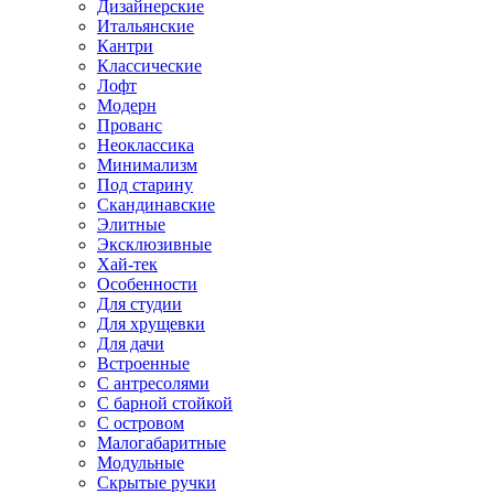
Дизайнерские
Итальянские
Кантри
Классические
Лофт
Модерн
Прованс
Неоклассика
Минимализм
Под старину
Скандинавские
Элитные
Эксклюзивные
Хай-тек
Особенности
Для студии
Для хрущевки
Для дачи
Встроенные
С антресолями
С барной стойкой
С островом
Малогабаритные
Модульные
Скрытые ручки