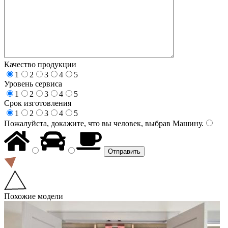
Качество продукции
1
2
3
4
5
Уровень сервиса
1
2
3
4
5
Срок изготовления
1
2
3
4
5
Пожалуйста, докажите, что вы человек, выбрав
Машину
.
Похожие модели