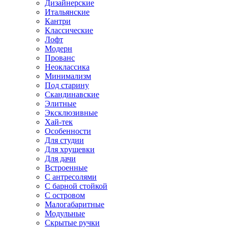
Дизайнерские
Итальянские
Кантри
Классические
Лофт
Модерн
Прованс
Неоклассика
Минимализм
Под старину
Скандинавские
Элитные
Эксклюзивные
Хай-тек
Особенности
Для студии
Для хрущевки
Для дачи
Встроенные
С антресолями
С барной стойкой
С островом
Малогабаритные
Модульные
Скрытые ручки