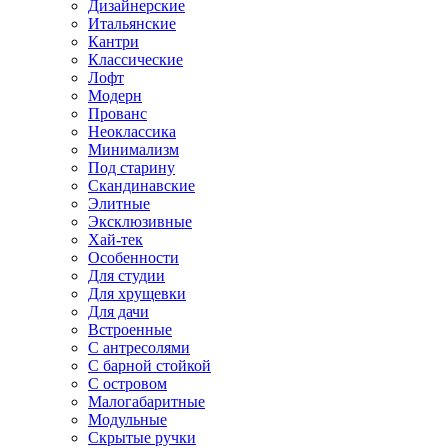
Дизайнерские
Итальянские
Кантри
Классические
Лофт
Модерн
Прованс
Неоклассика
Минимализм
Под старину
Скандинавские
Элитные
Эксклюзивные
Хай-тек
Особенности
Для студии
Для хрущевки
Для дачи
Встроенные
С антресолями
С барной стойкой
С островом
Малогабаритные
Модульные
Скрытые ручки