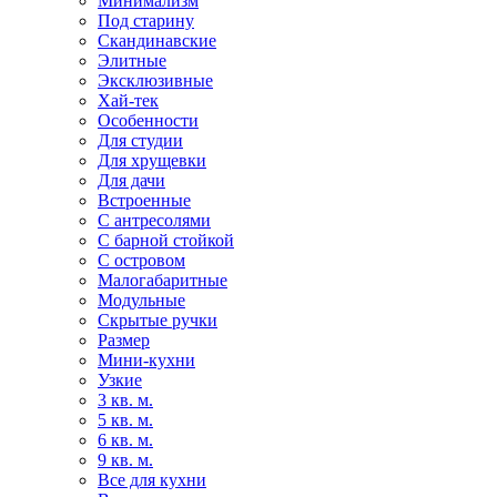
Минимализм
Под старину
Скандинавские
Элитные
Эксклюзивные
Хай-тек
Особенности
Для студии
Для хрущевки
Для дачи
Встроенные
С антресолями
С барной стойкой
С островом
Малогабаритные
Модульные
Скрытые ручки
Размер
Мини-кухни
Узкие
3 кв. м.
5 кв. м.
6 кв. м.
9 кв. м.
Все для кухни