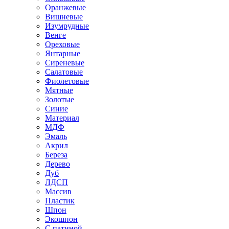
Оранжевые
Вишневые
Изумрудные
Венге
Ореховые
Янтарные
Сиреневые
Салатовые
Фиолетовые
Мятные
Золотые
Синие
Материал
МДФ
Эмаль
Акрил
Береза
Дерево
Дуб
ЛДСП
Массив
Пластик
Шпон
Экошпон
С патиной