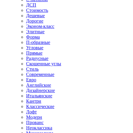
ДСП
Стоимость
Дешевые
Дорогие
Эконом-класс
Элитные
Форма
П-образные
Угловые
Прямые
Радиусные
Скошенные углы
Стиль
Современные
Евро
Английские
Дизайнерские
Итальянские
Кантри
Классические
Лофт
Модерн
Прованс
Неоклассика