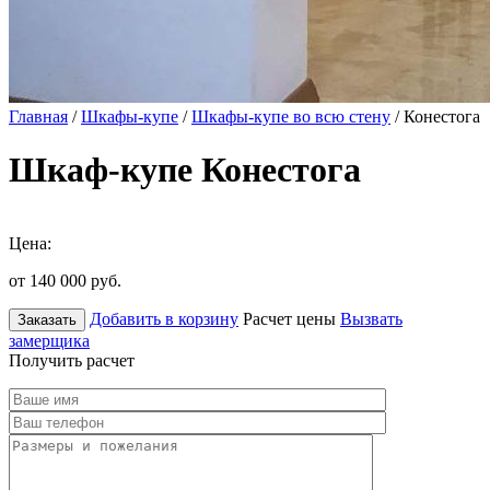
Главная
/
Шкафы-купе
/
Шкафы-купе во всю стену
/ Конестога
Шкаф-купе Конестога
Цена:
от 140 000
руб.
Добавить в корзину
Расчет цены
Вызвать
Заказать
замерщика
Получить расчет