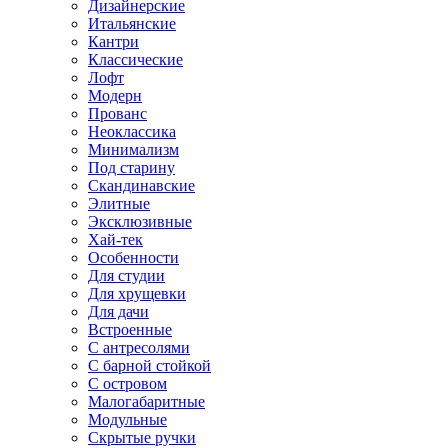
Дизайнерские
Итальянские
Кантри
Классические
Лофт
Модерн
Прованс
Неоклассика
Минимализм
Под старину
Скандинавские
Элитные
Эксклюзивные
Хай-тек
Особенности
Для студии
Для хрущевки
Для дачи
Встроенные
С антресолями
С барной стойкой
С островом
Малогабаритные
Модульные
Скрытые ручки