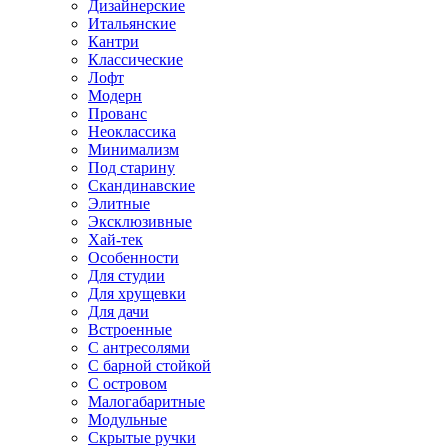
Дизайнерские
Итальянские
Кантри
Классические
Лофт
Модерн
Прованс
Неоклассика
Минимализм
Под старину
Скандинавские
Элитные
Эксклюзивные
Хай-тек
Особенности
Для студии
Для хрущевки
Для дачи
Встроенные
С антресолями
С барной стойкой
С островом
Малогабаритные
Модульные
Скрытые ручки