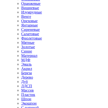
Оранжевые
Вишневые
Изумрудные
Венге
Ореховые
Янтарные
Сиреневые
Салатовые
Фиолетовые
Мятные
Золотые
Синие
Материал
МДФ
Эмаль
Акрил
Береза
Дерево
Дуб
ЛДСП
Массив
Пластик
Шпон
Экошпон
С патиной