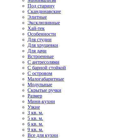
Минимализм
Под старину
Скандинавские
Элитные
Эксклюзивные
Хай-тек
Особенности
Для студии
Для хрущевки
Для дачи
Встроенные
С антресолями
С барной стойкой
С островом
Малогабаритные
Модульные
Скрытые ручки
Размер
Мини-кухни
Узкие
3 кв. м.
5 кв. м.
6 кв. м.
9 кв. м.
Все для кухни