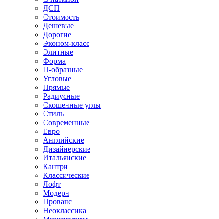
ДСП
Стоимость
Дешевые
Дорогие
Эконом-класс
Элитные
Форма
П-образные
Угловые
Прямые
Радиусные
Скошенные углы
Стиль
Современные
Евро
Английские
Дизайнерские
Итальянские
Кантри
Классические
Лофт
Модерн
Прованс
Неоклассика