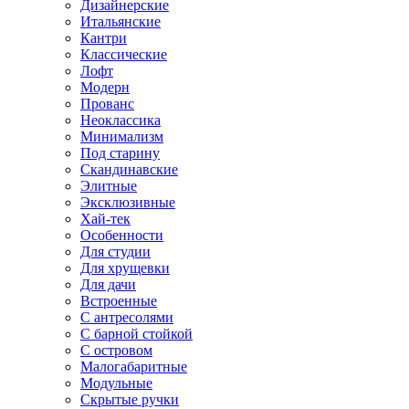
Дизайнерские
Итальянские
Кантри
Классические
Лофт
Модерн
Прованс
Неоклассика
Минимализм
Под старину
Скандинавские
Элитные
Эксклюзивные
Хай-тек
Особенности
Для студии
Для хрущевки
Для дачи
Встроенные
С антресолями
С барной стойкой
С островом
Малогабаритные
Модульные
Скрытые ручки