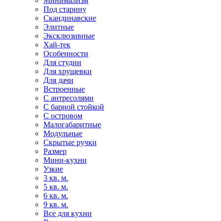
Минимализм
Под старину
Скандинавские
Элитные
Эксклюзивные
Хай-тек
Особенности
Для студии
Для хрущевки
Для дачи
Встроенные
С антресолями
С барной стойкой
С островом
Малогабаритные
Модульные
Скрытые ручки
Размер
Мини-кухни
Узкие
3 кв. м.
5 кв. м.
6 кв. м.
9 кв. м.
Все для кухни