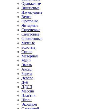
Оранжевые
Вишневые
Изумрудные
Венге
Ореховые
Янтарные
Сиреневые
Салатовые
Фиолетовые
Мятные
Золотые
Синие
Материал
МДФ
Эмаль
Акрил
Береза
Дерево
Дуб
ЛДСП
Массив
Пластик
Шпон
Экошпон
С патиной