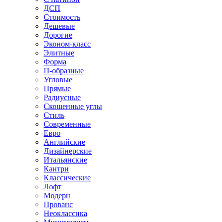
ДСП
Стоимость
Дешевые
Дорогие
Эконом-класс
Элитные
Форма
П-образные
Угловые
Прямые
Радиусные
Скошенные углы
Стиль
Современные
Евро
Английские
Дизайнерские
Итальянские
Кантри
Классические
Лофт
Модерн
Прованс
Неоклассика