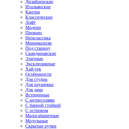
Дизайнерские
Итальянские
Кантри
Классические
Лофт
Модерн
Прованс
Неоклассика
Минимализм
Под старину
Скандинавские
Элитные
Эксклюзивные
Хай-тек
Особенности
Для студии
Для хрущевки
Для дачи
Встроенные
С антресолями
С барной стойкой
С островом
Малогабаритные
Модульные
Скрытые ручки