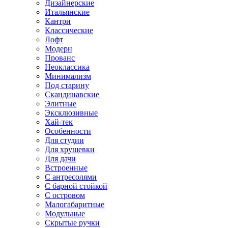
Дизайнерские
Итальянские
Кантри
Классические
Лофт
Модерн
Прованс
Неоклассика
Минимализм
Под старину
Скандинавские
Элитные
Эксклюзивные
Хай-тек
Особенности
Для студии
Для хрущевки
Для дачи
Встроенные
С антресолями
С барной стойкой
С островом
Малогабаритные
Модульные
Скрытые ручки