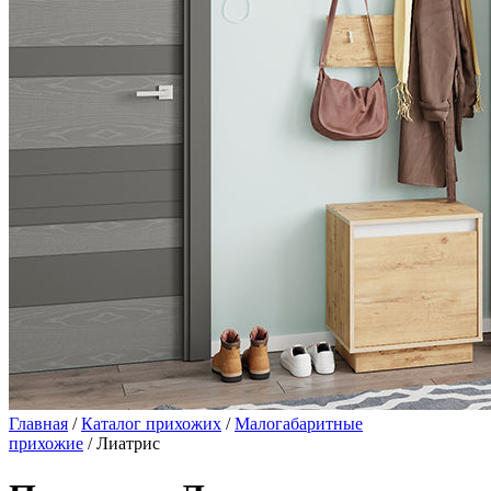
Главная
/
Каталог прихожих
/
Малогабаритные
прихожие
/ Лиатрис