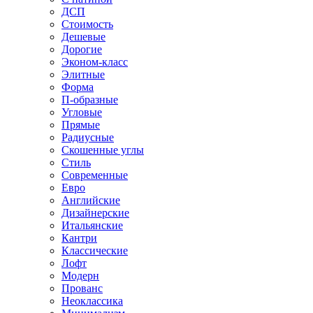
ДСП
Стоимость
Дешевые
Дорогие
Эконом-класс
Элитные
Форма
П-образные
Угловые
Прямые
Радиусные
Скошенные углы
Стиль
Современные
Евро
Английские
Дизайнерские
Итальянские
Кантри
Классические
Лофт
Модерн
Прованс
Неоклассика