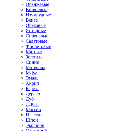
Оранжевые
Вишневые
Изумрудные
Венге
Ореховые
Янтарные
Сиреневые
Салатовые
Фиолетовые
Мятные
Золотые
Синие
Материал
МДФ
Эмаль
Акрил
Береза
Дерево
Дуб
ЛДСП
Массив
Пластик
Шпон
Экошпон
С патиной