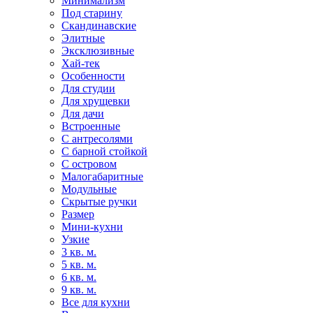
Минимализм
Под старину
Скандинавские
Элитные
Эксклюзивные
Хай-тек
Особенности
Для студии
Для хрущевки
Для дачи
Встроенные
С антресолями
С барной стойкой
С островом
Малогабаритные
Модульные
Скрытые ручки
Размер
Мини-кухни
Узкие
3 кв. м.
5 кв. м.
6 кв. м.
9 кв. м.
Все для кухни