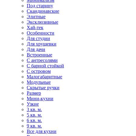
Минимализм
Под старину
Скандинавские
Элитные
Эксклюзивные
Хай-тек
Особенности
Для студии
Для хрущевки
Для дачи
Встроенные
С антресолями
С барной стойкой
С островом
Малогабаритные
Модульные
Скрытые ручки
Размер
Мини-кухни
Узкие
3 кв. м.
5 кв. м.
6 кв. м.
9 кв. м.
Все для кухни