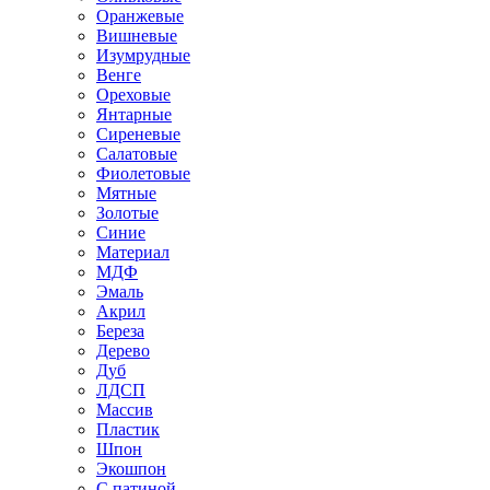
Оранжевые
Вишневые
Изумрудные
Венге
Ореховые
Янтарные
Сиреневые
Салатовые
Фиолетовые
Мятные
Золотые
Синие
Материал
МДФ
Эмаль
Акрил
Береза
Дерево
Дуб
ЛДСП
Массив
Пластик
Шпон
Экошпон
С патиной