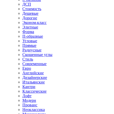
ДСП
Стоимость
Дешевые
Дорогие
Эконом-класс
Элитные
Форма
П-образные
Угловые
Прямые
Радиусные
Скошенные углы
Стиль
Современные
Евро
Английские
Дизайнерские
Итальянские
Кантри
Классические
Лофт
Модерн
Прованс
Неоклассика