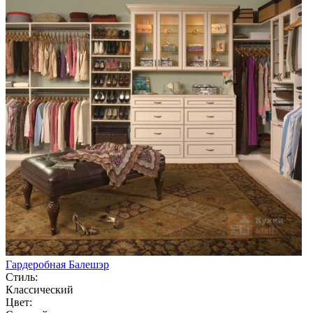
Гардеробная Балешэр
Стиль:
Классический
Цвет: