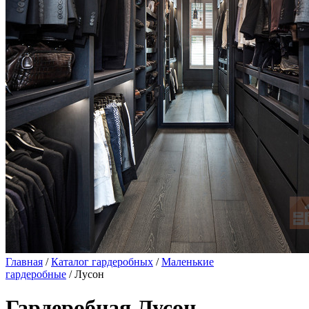
Главная
/
Каталог гардеробных
/
Маленькие
гардеробные
/ Лусон
Гардеробная Лусон