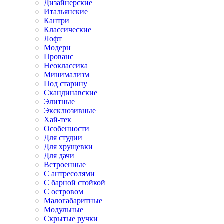
Дизайнерские
Итальянские
Кантри
Классические
Лофт
Модерн
Прованс
Неоклассика
Минимализм
Под старину
Скандинавские
Элитные
Эксклюзивные
Хай-тек
Особенности
Для студии
Для хрущевки
Для дачи
Встроенные
С антресолями
С барной стойкой
С островом
Малогабаритные
Модульные
Скрытые ручки