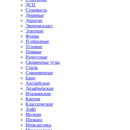
ДСП
Стоимость
Дешевые
Дорогие
Эконом-класс
Элитные
Форма
П-образные
Угловые
Прямые
Радиусные
Скошенные углы
Стиль
Современные
Евро
Английские
Дизайнерские
Итальянские
Кантри
Классические
Лофт
Модерн
Прованс
Неоклассика