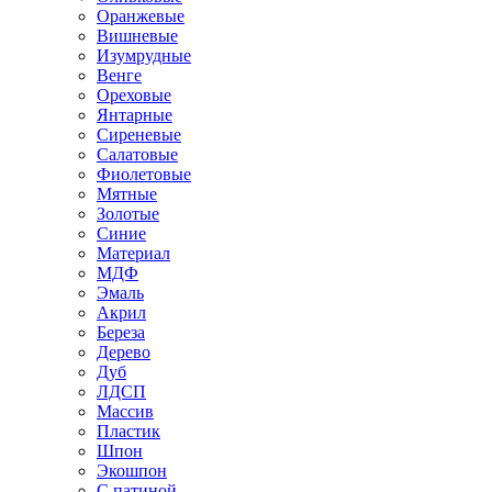
Оранжевые
Вишневые
Изумрудные
Венге
Ореховые
Янтарные
Сиреневые
Салатовые
Фиолетовые
Мятные
Золотые
Синие
Материал
МДФ
Эмаль
Акрил
Береза
Дерево
Дуб
ЛДСП
Массив
Пластик
Шпон
Экошпон
С патиной