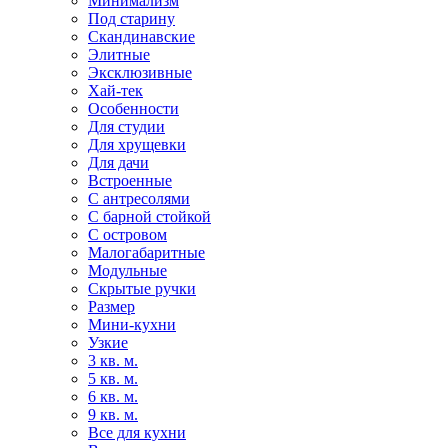
Минимализм
Под старину
Скандинавские
Элитные
Эксклюзивные
Хай-тек
Особенности
Для студии
Для хрущевки
Для дачи
Встроенные
С антресолями
С барной стойкой
С островом
Малогабаритные
Модульные
Скрытые ручки
Размер
Мини-кухни
Узкие
3 кв. м.
5 кв. м.
6 кв. м.
9 кв. м.
Все для кухни