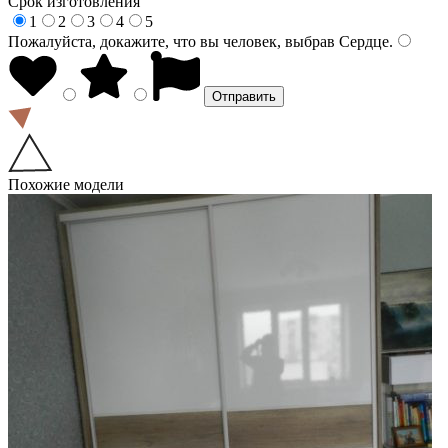
Срок изготовления
1
2
3
4
5
Пожалуйста, докажите, что вы человек, выбрав
Сердце
.
Похожие модели