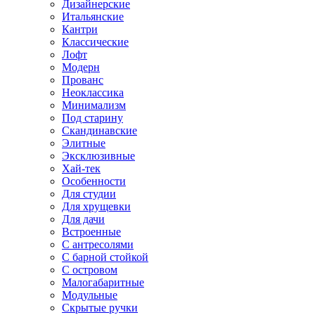
Дизайнерские
Итальянские
Кантри
Классические
Лофт
Модерн
Прованс
Неоклассика
Минимализм
Под старину
Скандинавские
Элитные
Эксклюзивные
Хай-тек
Особенности
Для студии
Для хрущевки
Для дачи
Встроенные
С антресолями
С барной стойкой
С островом
Малогабаритные
Модульные
Скрытые ручки