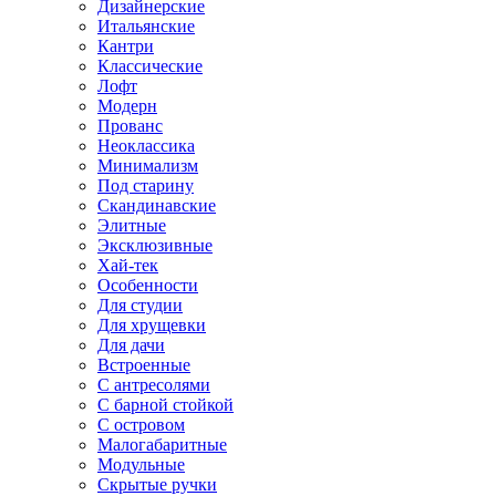
Дизайнерские
Итальянские
Кантри
Классические
Лофт
Модерн
Прованс
Неоклассика
Минимализм
Под старину
Скандинавские
Элитные
Эксклюзивные
Хай-тек
Особенности
Для студии
Для хрущевки
Для дачи
Встроенные
С антресолями
С барной стойкой
С островом
Малогабаритные
Модульные
Скрытые ручки