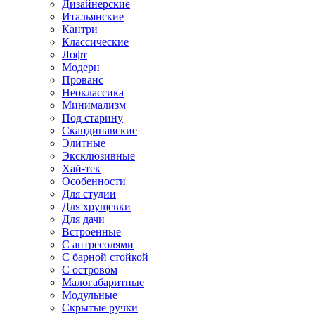
Дизайнерские
Итальянские
Кантри
Классические
Лофт
Модерн
Прованс
Неоклассика
Минимализм
Под старину
Скандинавские
Элитные
Эксклюзивные
Хай-тек
Особенности
Для студии
Для хрущевки
Для дачи
Встроенные
С антресолями
С барной стойкой
С островом
Малогабаритные
Модульные
Скрытые ручки