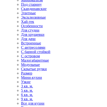
Минимализм
Под старину
Скандинавские
Элитные
Эксклюзивные
Хай-тек
Особенности
Для студии
Для хрущевки
Для дачи
Встроенные
С антресолями
С барной стойкой
С островом
Малогабаритные
Модульные
Скрытые ручки
Размер
Мини-кухни
Узкие
3 кв. м.
5 кв. м.
6 кв. м.
9 кв. м.
Все для кухни