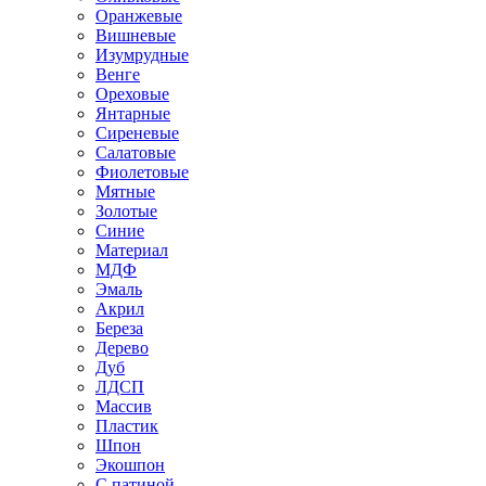
Оранжевые
Вишневые
Изумрудные
Венге
Ореховые
Янтарные
Сиреневые
Салатовые
Фиолетовые
Мятные
Золотые
Синие
Материал
МДФ
Эмаль
Акрил
Береза
Дерево
Дуб
ЛДСП
Массив
Пластик
Шпон
Экошпон
С патиной