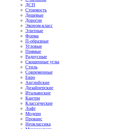
ДСП
Стоимость
Дешевые
Дорогие
Эконом-класс
Элитные
Форма
П-образные
Угловые
Прямые
Радиусные
Скошенные углы
Стиль
Современные
Евро
Английские
Дизайнерские
Итальянские
Кантри
Классические
Лофт
Модерн
Прованс
Неоклассика