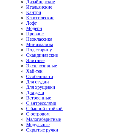
Дизайнерские
Итальянские
Кантри
Классические
Лофт
Модерн
Прованс
Неоклассика
Минимализм
Под старину
Скандинавские
Элитные
Эксклюзивные
Хай-тек
Особенности
Для студии
Для хрущевки
Для дачи
Встроенные
С антресолями
С барной стойкой
С островом
Малогабаритные
Модульные
Скрытые ручки