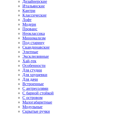
Дизайнерские
Итальянские
Кантри
Классические
Лофт
Модерн
Прованс
Неоклассика
Минимализм
Под старину
Скандинавские
Элитные
Эксклюзивные
Хай-тек
Особенности
Для студии
Для хрущевки
Для дачи
Встроенные
С антресолями
С барной стойкой
С островом
Малогабаритные
Модульные
Скрытые ручки