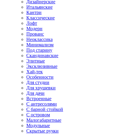
Дизайнерские
Итальянские
Кантри
Классические
Лофт
Модерн
Прованс
Неоклассика
Минимализм
Под старину
Скандинавские
Элитные
Эксклюзивные
Хай-тек
Особенности
Для студии
Для хрущевки
Для дачи
Встроенные
С антресолями
С барной стойкой
С островом
Малогабаритные
Модульные
Скрытые ручки