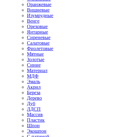
Оранжевые
Вишневые
Изумрудные
Венге
Ореховые
Янтарные
Сиреневые
Салатовые
Фиолетовые
Мятные
Золотые
Синие
Материал
МДФ
Эмаль
Акрил
Береза
Дерево
Дуб
ЛДСП
Массив
Пластик
Шпон
Экошпон
С патиной