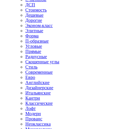
ДСП
Стоимость
Дешевые
Дорогие
Эконом-класс
Элитные
Форма
П-образные
Угловые
Прямые
Радиусные
Скошенные углы
Стиль
Современные
Евро
Английские
Дизайнерские
Итальянские
Кантри
Классические
Лофт
Модерн
Прованс
Неоклассика