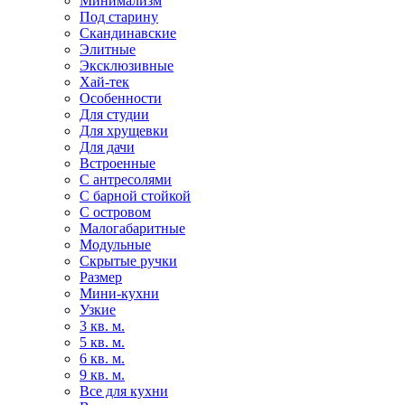
Минимализм
Под старину
Скандинавские
Элитные
Эксклюзивные
Хай-тек
Особенности
Для студии
Для хрущевки
Для дачи
Встроенные
С антресолями
С барной стойкой
С островом
Малогабаритные
Модульные
Скрытые ручки
Размер
Мини-кухни
Узкие
3 кв. м.
5 кв. м.
6 кв. м.
9 кв. м.
Все для кухни