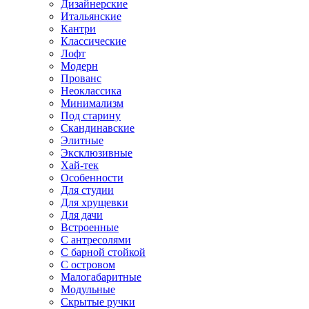
Дизайнерские
Итальянские
Кантри
Классические
Лофт
Модерн
Прованс
Неоклассика
Минимализм
Под старину
Скандинавские
Элитные
Эксклюзивные
Хай-тек
Особенности
Для студии
Для хрущевки
Для дачи
Встроенные
С антресолями
С барной стойкой
С островом
Малогабаритные
Модульные
Скрытые ручки