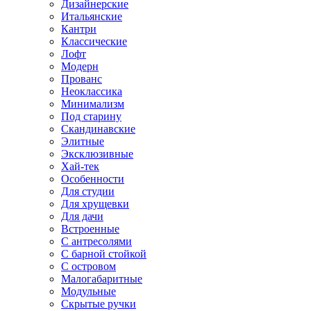
Дизайнерские
Итальянские
Кантри
Классические
Лофт
Модерн
Прованс
Неоклассика
Минимализм
Под старину
Скандинавские
Элитные
Эксклюзивные
Хай-тек
Особенности
Для студии
Для хрущевки
Для дачи
Встроенные
С антресолями
С барной стойкой
С островом
Малогабаритные
Модульные
Скрытые ручки