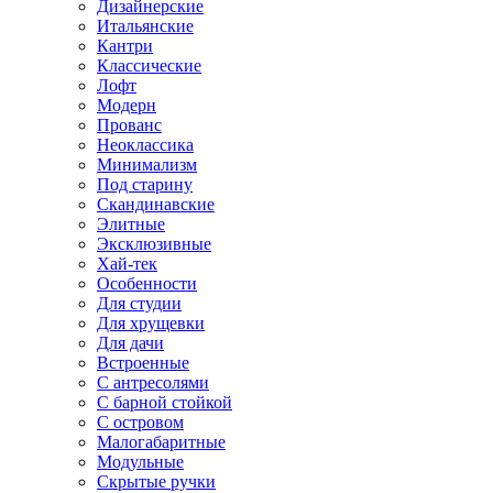
Дизайнерские
Итальянские
Кантри
Классические
Лофт
Модерн
Прованс
Неоклассика
Минимализм
Под старину
Скандинавские
Элитные
Эксклюзивные
Хай-тек
Особенности
Для студии
Для хрущевки
Для дачи
Встроенные
С антресолями
С барной стойкой
С островом
Малогабаритные
Модульные
Скрытые ручки