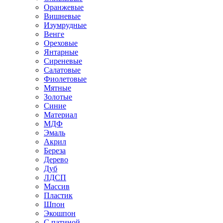
Оранжевые
Вишневые
Изумрудные
Венге
Ореховые
Янтарные
Сиреневые
Салатовые
Фиолетовые
Мятные
Золотые
Синие
Материал
МДФ
Эмаль
Акрил
Береза
Дерево
Дуб
ЛДСП
Массив
Пластик
Шпон
Экошпон
С патиной