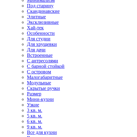
Минимализм
Под старину
Скандинавские
Элитные
Эксклюзивные
Хай-тек
Особенности
Для студии
Для хрущевки
Для дачи
Встроенные
С антресолями
С барной стойкой
С островом
Малогабаритные
Модульные
Скрытые ручки
Размер
Мини-кухни
Узкие
3 кв. м.
5 кв. м.
6 кв. м.
9 кв. м.
Все для кухни