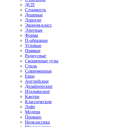
ДСП
Стоимость
Дешевые
Дорогие
Эконом-класс
Элитные
Форма
П-образные
Угловые
Прямые
Радиусные
Скошенные углы
Стиль
Современные
Евро
Английские
Дизайнерские
Итальянские
Кантри
Классические
Лофт
Модерн
Прованс
Неоклассика