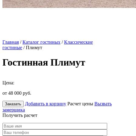
Главная
/
Каталог гостиных
/
Классические
гостиные
/ Плимут
Гостинная Плимут
Цена:
от 48 000
руб.
Добавить в корзину
Расчет цены
Вызвать
Заказать
замерщика
Получить расчет