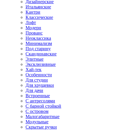
Дизайнерские
Итальянские
Кантри
Классические
Лофт
Модерн
Прованс
Неоклассика
Минимализм
Под старину
Скандинавские
Элитные
Эксклюзивные
Хай-тек
Особенности
Для студии
Для хрущевки
Для дачи
Встроенные
С антресолями
С барной стойкой
С островом
Малогабаритные
Модульные
Скрытые ручки