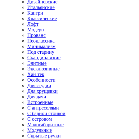
Дизайнерские
Итальянские
Кантри
Классические
Лофт
Модерн
Прованс
Неоклассика
Минимализм
Под старину
Скандинавские
Элитные
Эксклюзивные
Хай-тек
Особенности
Для студии
Для хрущевки
Для дачи
Встроенные
С антресолями
С барной стойкой
С островом
Малогабаритные
Модульные
Скрытые ручки