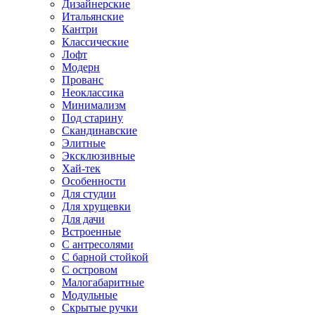
Дизайнерские
Итальянские
Кантри
Классические
Лофт
Модерн
Прованс
Неоклассика
Минимализм
Под старину
Скандинавские
Элитные
Эксклюзивные
Хай-тек
Особенности
Для студии
Для хрущевки
Для дачи
Встроенные
С антресолями
С барной стойкой
С островом
Малогабаритные
Модульные
Скрытые ручки