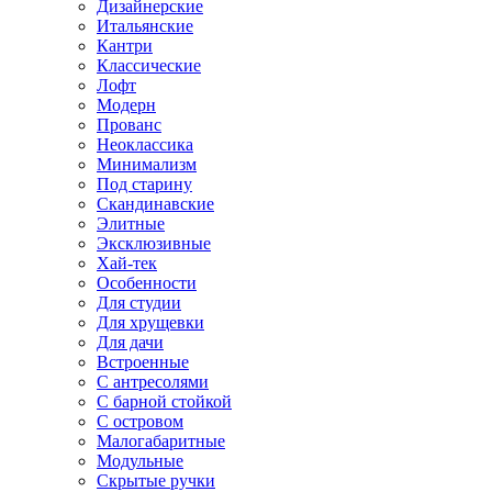
Дизайнерские
Итальянские
Кантри
Классические
Лофт
Модерн
Прованс
Неоклассика
Минимализм
Под старину
Скандинавские
Элитные
Эксклюзивные
Хай-тек
Особенности
Для студии
Для хрущевки
Для дачи
Встроенные
С антресолями
С барной стойкой
С островом
Малогабаритные
Модульные
Скрытые ручки