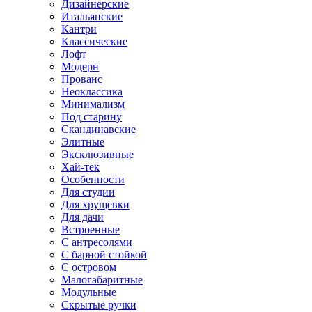
Дизайнерские
Итальянские
Кантри
Классические
Лофт
Модерн
Прованс
Неоклассика
Минимализм
Под старину
Скандинавские
Элитные
Эксклюзивные
Хай-тек
Особенности
Для студии
Для хрущевки
Для дачи
Встроенные
С антресолями
С барной стойкой
С островом
Малогабаритные
Модульные
Скрытые ручки