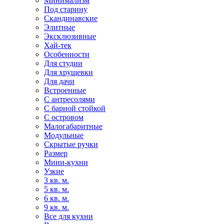
Минимализм
Под старину
Скандинавские
Элитные
Эксклюзивные
Хай-тек
Особенности
Для студии
Для хрущевки
Для дачи
Встроенные
С антресолями
С барной стойкой
С островом
Малогабаритные
Модульные
Скрытые ручки
Размер
Мини-кухни
Узкие
3 кв. м.
5 кв. м.
6 кв. м.
9 кв. м.
Все для кухни