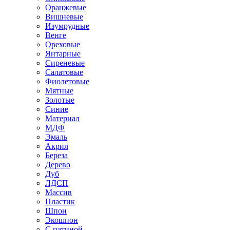
Оранжевые
Вишневые
Изумрудные
Венге
Ореховые
Янтарные
Сиреневые
Салатовые
Фиолетовые
Мятные
Золотые
Синие
Материал
МДФ
Эмаль
Акрил
Береза
Дерево
Дуб
ЛДСП
Массив
Пластик
Шпон
Экошпон
С патиной