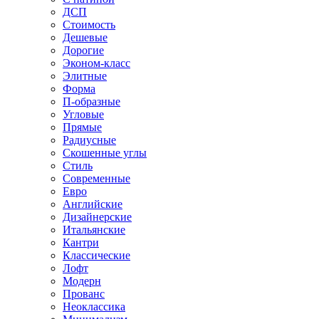
ДСП
Стоимость
Дешевые
Дорогие
Эконом-класс
Элитные
Форма
П-образные
Угловые
Прямые
Радиусные
Скошенные углы
Стиль
Современные
Евро
Английские
Дизайнерские
Итальянские
Кантри
Классические
Лофт
Модерн
Прованс
Неоклассика