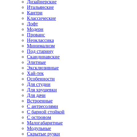
Дизайнерские
Итальянские
Кантри
Классические
Лофт
Модерн
Прованс
Неоклассика
Минимализм
Под старину
Скандинавские
Элитные
Эксклюзивные
Хай-тек
Особенности
Для студии
Для хрущевки
Для дачи
Встроенные
С антресолями
С барной стойкой
С островом
Малогабаритные
Модульные
Скрытые ручки