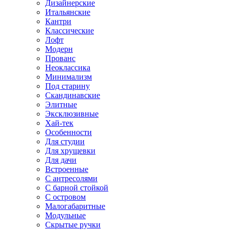
Дизайнерские
Итальянские
Кантри
Классические
Лофт
Модерн
Прованс
Неоклассика
Минимализм
Под старину
Скандинавские
Элитные
Эксклюзивные
Хай-тек
Особенности
Для студии
Для хрущевки
Для дачи
Встроенные
С антресолями
С барной стойкой
С островом
Малогабаритные
Модульные
Скрытые ручки