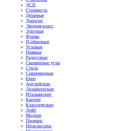
ДСП
Стоимость
Дешевые
Дорогие
Эконом-класс
Элитные
Форма
П-образные
Угловые
Прямые
Радиусные
Скошенные углы
Стиль
Современные
Евро
Английские
Дизайнерские
Итальянские
Кантри
Классические
Лофт
Модерн
Прованс
Неоклассика