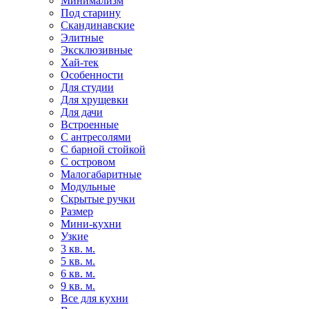
Минимализм
Под старину
Скандинавские
Элитные
Эксклюзивные
Хай-тек
Особенности
Для студии
Для хрущевки
Для дачи
Встроенные
С антресолями
С барной стойкой
С островом
Малогабаритные
Модульные
Скрытые ручки
Размер
Мини-кухни
Узкие
3 кв. м.
5 кв. м.
6 кв. м.
9 кв. м.
Все для кухни