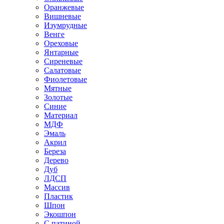
Оранжевые
Вишневые
Изумрудные
Венге
Ореховые
Янтарные
Сиреневые
Салатовые
Фиолетовые
Мятные
Золотые
Синие
Материал
МДФ
Эмаль
Акрил
Береза
Дерево
Дуб
ЛДСП
Массив
Пластик
Шпон
Экошпон
С патиной