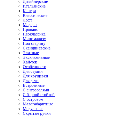
Дизайнерские
Итальянские
Кантри
Классические
Лофт
Модерн
Прованс
Неоклассика
Минимализм
Под старину
Скандинавские
Элитные
Эксклюзивные
Хай-тек
Особенности
Для студии
Для хрущевки
Для дачи
Встроенные
С антресолями
С барной стойкой
С островом
Малогабаритные
Модульные
Скрытые ручки