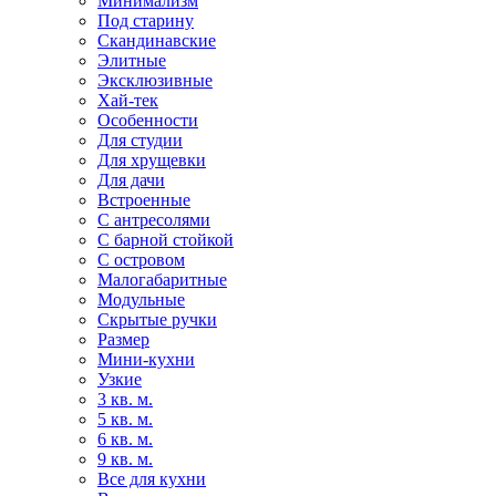
Минимализм
Под старину
Скандинавские
Элитные
Эксклюзивные
Хай-тек
Особенности
Для студии
Для хрущевки
Для дачи
Встроенные
С антресолями
С барной стойкой
С островом
Малогабаритные
Модульные
Скрытые ручки
Размер
Мини-кухни
Узкие
3 кв. м.
5 кв. м.
6 кв. м.
9 кв. м.
Все для кухни