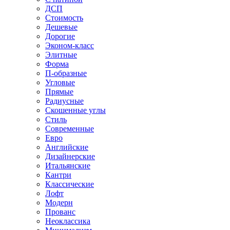
ДСП
Стоимость
Дешевые
Дорогие
Эконом-класс
Элитные
Форма
П-образные
Угловые
Прямые
Радиусные
Скошенные углы
Стиль
Современные
Евро
Английские
Дизайнерские
Итальянские
Кантри
Классические
Лофт
Модерн
Прованс
Неоклассика